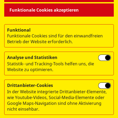
Funktionale Cookies akzeptieren
Funktional
Funktionale Cookies sind für den einwandfreien
Betrieb der Website erforderlich.
© 2026 Arbeiter-Samariter-Bund Regionalverband
München/Oberbayern. e.V.
Analyse und Statistiken
Statistik- und Tracking-Tools helfen uns, die
Impressum
Website zu optimieren.
Datenschutz
Hinweisgebersystem
Drittanbieter-Cookies
In der Website integrierte Drittanbieter-Elemente,
wie Youtube-Videos, Social-Media-Elemente oder
Google Maps-Navigation sind ohne Aktivierung
Spendenkonto:
nicht einsehbar.
Arbeiter-Samariter-Bund, Regionalverband