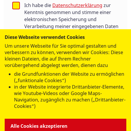
Ich habe die
Datenschutzerklärung
zur
Kenntnis genommen und stimme einer
elektronischen Speicherung und
Verarbeitung meiner eingegebenen Daten
zur Beantwortung meiner Anfrage zu.
Diese Webseite verwendet Cookies
Die Einwilligung kann jederzeit für die
Um unsere Webseite für Sie optimal gestalten und
Zukunft per E-Mail an:
verbessern zu können, verwenden wir Cookies: Diese
info@asbmuenchen.de
widerrufen werden.
kleinen Dateien, die auf Ihrem Rechner
vorübergehend abgelegt werden, dienen dazu
die Grundfunktionen der Website zu ermöglichen
Ich bin kein Roboter
(„funktionale Cookies“)
in der Website integrierte Drittanbieter-Elemente,
Geschützt durch
ALTCHA
wie Youtube-Videos oder Google Maps-
Navigation, zugänglich zu machen („Drittanbieter-
Cookies“)
Alle Cookies akzeptieren
Senden