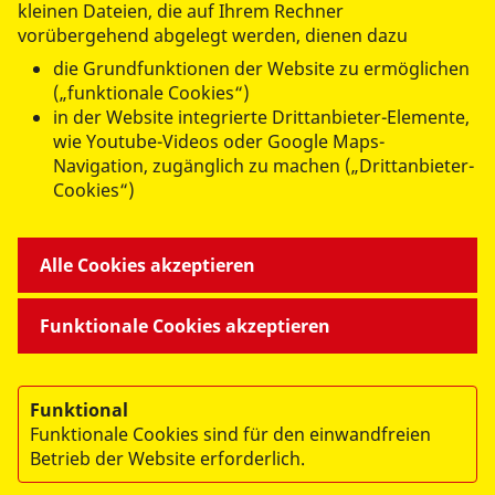
kleinen Dateien, die auf Ihrem Rechner
Einsatzdienste
vorübergehend abgelegt werden, dienen dazu
ASB München/Obb.
die Grundfunktionen der Website zu ermöglichen
Tel.:
089 74363-107 / 089 74363-213
(„funktionale Cookies“)
sanitaetsdienst@asbmuenchen.de
in der Website integrierte Drittanbieter-Elemente,
wie Youtube-Videos oder Google Maps-
Navigation, zugänglich zu machen („Drittanbieter-
ASB Regionalverband
Cookies“)
München/Oberbayern e. V.
Adi-Maislinger-Straße 6-8
Alle Cookies akzeptieren
81373 München
Funktionale Cookies akzeptieren
Funktional
Funktionale Cookies sind für den einwandfreien
Betrieb der Website erforderlich.