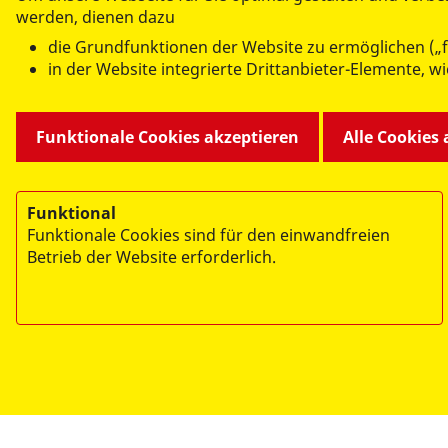
werden, dienen dazu
die Grundfunktionen der Website zu ermöglichen („f
in der Website integrierte Drittanbieter-Elemente, 
Funktionale Cookies akzeptieren
Alle Cookies
Wir freuen uns außerordentlich, Ihnen unse
die Menschen im ASB zu präsentieren.
Funktional
Funktionale Cookies sind für den einwandfreien
Betrieb der Website erforderlich.
© 2026 Arbeiter-Samariter-Bund Regionalverband
München/Oberbayern. e.V.
Impressum
Datenschutz
Hinweisgebersystem