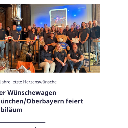
 Jahre letzte Herzenswünsche
Nachruf
er Wünschewagen
In stil
ünchen/Oberbayern feiert
Höcher
ubiläum
Mehr l