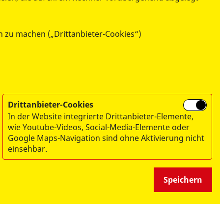
h zu machen („Drittanbieter-Cookies“)
fering gratuliert zum 100-jährigen
Drittanbieter-Cookies
In der Website integrierte Drittanbieter-Elemente,
wie Youtube-Videos, Social-Media-Elemente oder
Google Maps-Navigation sind ohne Aktivierung nicht
einsehbar.
denkonto:
Speichern
Regionalverband München/Obb.eV
rkasse München
5 0000 0043 1439 99