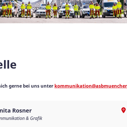
lle
sich gerne bei uns unter
kommunikation@asbmuenchen
nita Rosner
munikation & Grafik