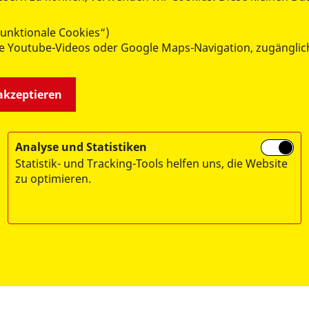
unktionale Cookies“)
wie Youtube-Videos oder Google Maps-Navigation, zugänglic
 akzeptieren
ren neuen Kurz-Film über
ASB-Präsident Franz Münte
Jubiläum.
Analyse und Statistiken
Statistik- und Tracking-Tools helfen uns, die Website
zu optimieren.
Spen
Arbeiter-Samariter-Bund, 
Stadtspa
IBAN: DE66 701