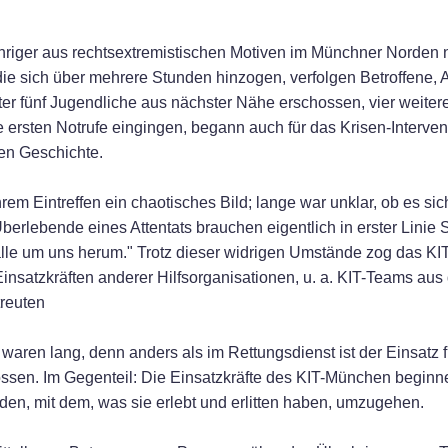
Jähriger aus rechtsextremistischen Motiven im Münchner Norden
die sich über mehrere Stunden hinzogen, verfolgen Betroffene,
ter fünf Jugendliche aus nächster Nähe erschossen, vier weiter
ie ersten Notrufe eingingen, begann auch für das Krisen-Interv
gen Geschichte.
rem Eintreffen ein chaotisches Bild; lange war unklar, ob es si
berlebende eines Attentats brauchen eigentlich in erster Linie 
 alle um uns herum." Trotz dieser widrigen Umstände zog das 
nsatzkräften anderer Hilfsorganisationen, u. a. KIT-Teams aus
reuten
waren lang, denn anders als im Rettungsdienst ist der Einsatz 
sen. Im Gegenteil: Die Einsatzkräfte des KIT-München beginnen 
en, mit dem, was sie erlebt und erlitten haben, umzugehen.