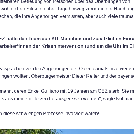
mittelbaren Betreuung von Personen über das Überbringen von 
wöhnlichen Situation über Tage hinweg zurück in die Handlung
nschen, die ihre Angehörigen vermissten, aber auch viele traum
Z hatte das Team aus KIT-München und zusätzlichen Einsa
arbeiter*innen der Krisenintervention rund um die Uhr im Ei
ts, sprachen vor den Angehörigen der Opfer, damals involvierte
ngen wollten, Oberbürgermeister Dieter Reiter und der bayeris
lmann, deren Enkel Guiliano mit 19 Jahren am OEZ starb. Sie ma
Stück aus meinem Herzen herausgerissen worden", sagte Kollman
in diese schwierigen Prozesse involviert waren!