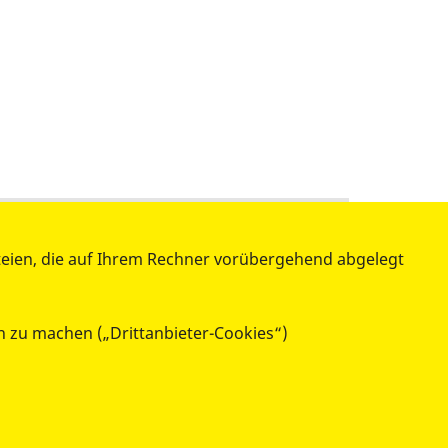
teilen
tweet
teien, die auf Ihrem Rechner vorübergehend abgelegt
datenschutzkonform mit
Shariff
h zu machen („Drittanbieter-Cookies“)