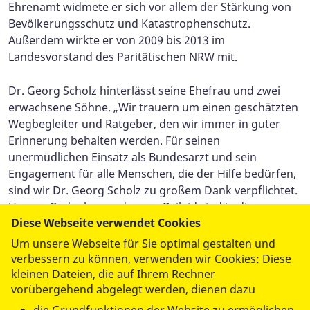
Ehrenamt widmete er sich vor allem der Stärkung von
Bevölkerungsschutz und Katastrophenschutz.
Außerdem wirkte er von 2009 bis 2013 im
Landesvorstand des Paritätischen NRW mit.
Dr. Georg Scholz hinterlässt seine Ehefrau und zwei
erwachsene Söhne. „Wir trauern um einen geschätzten
Wegbegleiter und Ratgeber, den wir immer in guter
Erinnerung behalten werden. Für seinen
unermüdlichen Einsatz als Bundesarzt und sein
Engagement für alle Menschen, die der Hilfe bedürfen,
sind wir Dr. Georg Scholz zu großem Dank verpflichtet.
Unsere Gedanken und unser Beileid sind in dieser
Diese Webseite verwendet Cookies
schweren Zeit bei seiner Familie“, so der ASB-
Bundesvorsitzende Knut Fleckenstein.
Um unsere Webseite für Sie optimal gestalten und
verbessern zu können, verwenden wir Cookies: Diese
kleinen Dateien, die auf Ihrem Rechner
vorübergehend abgelegt werden, dienen dazu