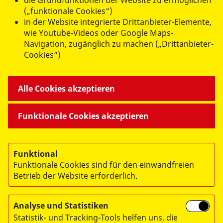
die Grundfunktionen der Website zu ermöglichen
(„funktionale Cookies“)
in der Website integrierte Drittanbieter-Elemente,
datenschutzkonform mit
Shariff
wie Youtube-Videos oder Google Maps-
Navigation, zugänglich zu machen („Drittanbieter-
Cookies“)
Alle Cookies akzeptieren
Funktionale Cookies akzeptieren
© 2026 Arbeiter-Samariter-Bund Regionalverband
Funktional
München/Oberbayern. e.V.
Funktionale Cookies sind für den einwandfreien
Betrieb der Website erforderlich.
Impressum
Datenschutz
Analyse und Statistiken
Hinweisgebersystem
Statistik- und Tracking-Tools helfen uns, die