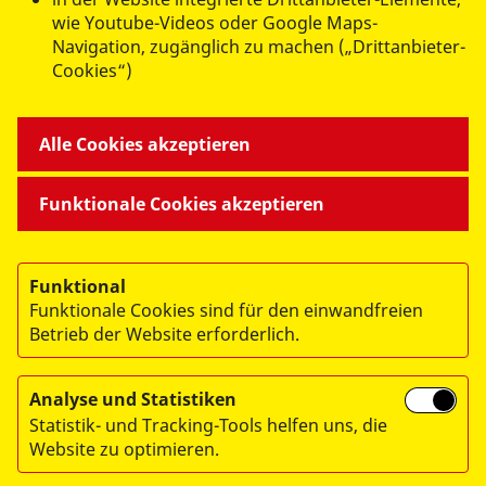
datenschutzkonform mit
Shariff
wie Youtube-Videos oder Google Maps-
Navigation, zugänglich zu machen („Drittanbieter-
Cookies“)
Alle Cookies akzeptieren
Funktionale Cookies akzeptieren
© 2026 Arbeiter-Samariter-Bund Regionalverband
Funktional
München/Oberbayern. e.V.
Funktionale Cookies sind für den einwandfreien
Betrieb der Website erforderlich.
Impressum
Datenschutz
Analyse und Statistiken
Hinweisgebersystem
Statistik- und Tracking-Tools helfen uns, die
Website zu optimieren.