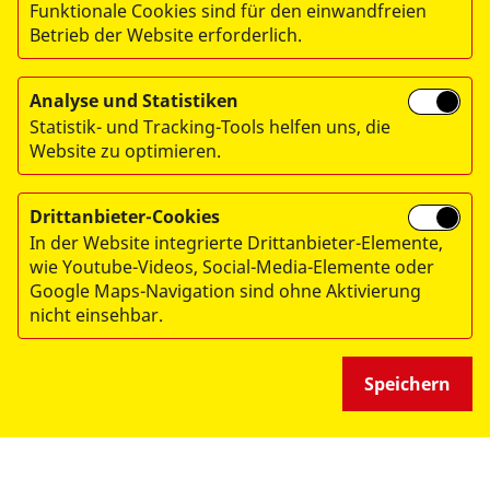
Funktionale Cookies sind für den einwandfreien
Betrieb der Website erforderlich.
© 2026 Arbeiter-Samariter-Bund Regionalverband
München/Oberbayern. e.V.
Analyse und Statistiken
Statistik- und Tracking-Tools helfen uns, die
Impressum
Website zu optimieren.
Datenschutz
Hinweisgebersystem
Drittanbieter-Cookies
In der Website integrierte Drittanbieter-Elemente,
wie Youtube-Videos, Social-Media-Elemente oder
Google Maps-Navigation sind ohne Aktivierung
Spendenkonto:
nicht einsehbar.
Arbeiter-Samariter-Bund, Regionalverband
München/Obb.eV
Speichern
Stadtsparkasse München
IBAN: DE66 7015 0000 0043 1439 99
BIC: SSKMDEMMXXX