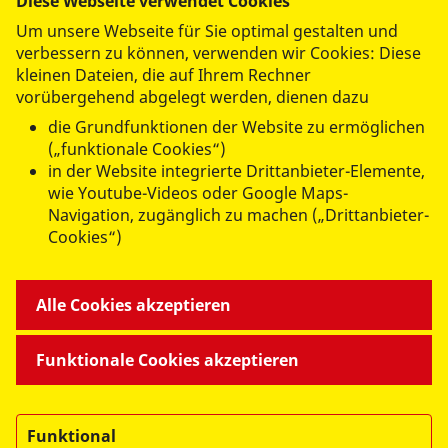
Diese Webseite verwendet Cookies
Um unsere Webseite für Sie optimal gestalten und
verbessern zu können, verwenden wir Cookies: Diese
Fachabteilung Ausbildung
kleinen Dateien, die auf Ihrem Rechner
Unser Büro ist nicht durchgängig besetzt. Schreiben Sie
vorübergehend abgelegt werden, dienen dazu
uns gerne eine E-Mail mit Ihrem Anliegen und wir melden
die Grundfunktionen der Website zu ermöglichen
uns schnellst möglich bei Ihnen.
(„funktionale Cookies“)
in der Website integrierte Drittanbieter-Elemente,
Tel.:
089 74363-104
wie Youtube-Videos oder Google Maps-
ausbildung@asbmuenchen.de
Navigation, zugänglich zu machen („Drittanbieter-
Cookies“)
ASB Regionalverband
München/Oberbayern e.V.
Alle Cookies akzeptieren
Adi-Maislinger-Straße 6-8
81373 München
Funktionale Cookies akzeptieren
Funktional