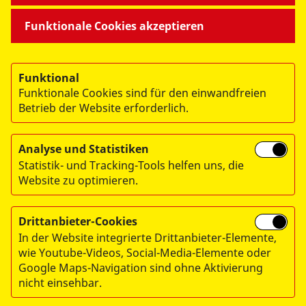
Funktionale Cookies akzeptieren
Funktional
Funktionale Cookies sind für den einwandfreien
Betrieb der Website erforderlich.
© 2026 Arbeiter-Samariter-Bund Regionalverband
München/Oberbayern. e.V.
Analyse und Statistiken
Statistik- und Tracking-Tools helfen uns, die
Impressum
Website zu optimieren.
Datenschutz
Hinweisgebersystem
Drittanbieter-Cookies
In der Website integrierte Drittanbieter-Elemente,
wie Youtube-Videos, Social-Media-Elemente oder
Google Maps-Navigation sind ohne Aktivierung
Spendenkonto:
nicht einsehbar.
Arbeiter-Samariter-Bund, Regionalverband