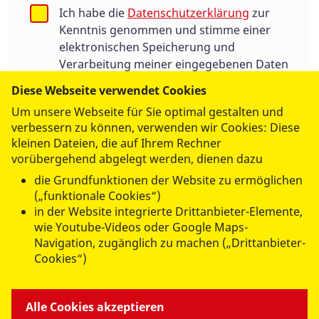
Ich habe die
Datenschutzerklärung
zur
Kenntnis genommen und stimme einer
elektronischen Speicherung und
Verarbeitung meiner eingegebenen Daten
zur Beantwortung meiner Anfrage zu.
Diese Webseite verwendet Cookies
Die Einwilligung kann jederzeit für die
Um unsere Webseite für Sie optimal gestalten und
Zukunft per E-Mail an:
verbessern zu können, verwenden wir Cookies: Diese
info@asbmuenchen.de
widerrufen werden.
kleinen Dateien, die auf Ihrem Rechner
vorübergehend abgelegt werden, dienen dazu
die Grundfunktionen der Website zu ermöglichen
Ich bin kein Roboter
(„funktionale Cookies“)
in der Website integrierte Drittanbieter-Elemente,
Geschützt durch
ALTCHA
wie Youtube-Videos oder Google Maps-
Navigation, zugänglich zu machen („Drittanbieter-
Cookies“)
Alle Cookies akzeptieren
Abschicken