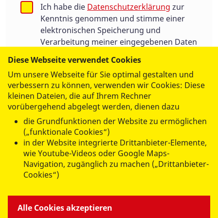
Ich habe die
Datenschutzerklärung
zur
Kenntnis genommen und stimme einer
elektronischen Speicherung und
Verarbeitung meiner eingegebenen Daten
zur Beantwortung meiner Anfrage zu.
Diese Webseite verwendet Cookies
Die Einwilligung kann jederzeit für die
Um unsere Webseite für Sie optimal gestalten und
Zukunft per E-Mail an:
info@asb.de
verbessern zu können, verwenden wir Cookies: Diese
widerrufen werden.
kleinen Dateien, die auf Ihrem Rechner
vorübergehend abgelegt werden, dienen dazu
die Grundfunktionen der Website zu ermöglichen
Ich bin kein Roboter
(„funktionale Cookies“)
in der Website integrierte Drittanbieter-Elemente,
Geschützt durch
ALTCHA
wie Youtube-Videos oder Google Maps-
Navigation, zugänglich zu machen („Drittanbieter-
Cookies“)
Alle Cookies akzeptieren
Abschicken