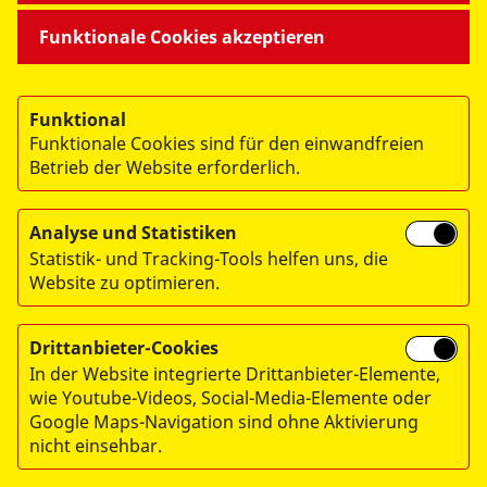
Funktionale Cookies akzeptieren
Funktional
Funktionale Cookies sind für den einwandfreien
Betrieb der Website erforderlich.
© 2026 Arbeiter-Samariter-Bund Regionalverband
München/Oberbayern. e.V.
Analyse und Statistiken
Statistik- und Tracking-Tools helfen uns, die
Impressum
Website zu optimieren.
Datenschutz
Hinweisgebersystem
Drittanbieter-Cookies
In der Website integrierte Drittanbieter-Elemente,
wie Youtube-Videos, Social-Media-Elemente oder
Google Maps-Navigation sind ohne Aktivierung
Spendenkonto:
nicht einsehbar.
Arbeiter-Samariter-Bund, Regionalverband